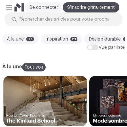
Se connecter
S'inscrire gratuitement
Menu mobile
Skip to Content
À la une
Inspiration
Design durable
176
121
8
Vue par liste
À la une
Tout voir