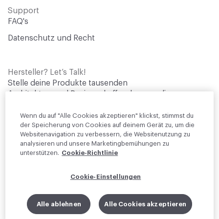
Support
FAQ's
Datenschutz und Recht
Hersteller? Let’s Talk!
Stelle deine Produkte tausenden
Architektur- und Designschaffenden vor, die
aktiv nach Materialien für ihre Projekte
suchen.
Wenn du auf "Alle Cookies akzeptieren" klickst, stimmst du
der Speicherung von Cookies auf deinem Gerät zu, um die
Websitenavigation zu verbessern, die Websitenutzung zu
Werde Brandpartner
analysieren und unsere Marketingbemühungen zu
unterstützen.
Cookie-Richtlinie
© 2026 Material Bank. Alle Rechte vorbehalten.
Cookie-Einstellungen
Deutsch
Instagram
Linkedin
•
Alle ablehnen
Alle Cookies akzeptieren