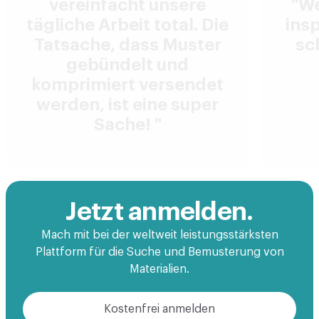
vereinfacht unsere
"We
tägliche Arbeit total. Die
ins
Tatsache, dass Muster
sc
gebündelt und
komprimiert versendet
werden, ist eine super
Sache! "
Jetzt anmelden.
Mach mit bei der weltweit leistungsstärksten
Plattform für die Suche und Bemusterung von
Materialien.
Kostenfrei anmelden